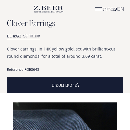
EN
עִברִית
C
l
o
v
e
r
E
a
r
r
i
n
g
s
יתומחר לפי בקשתכם
Clover
earrings,
in
14K
yellow
gold,
set
with
brilliant-cut
round
diamonds,
for
a
total
of
around
3.09
carat.
Reference:
ROE8643
לפרטים נוספים