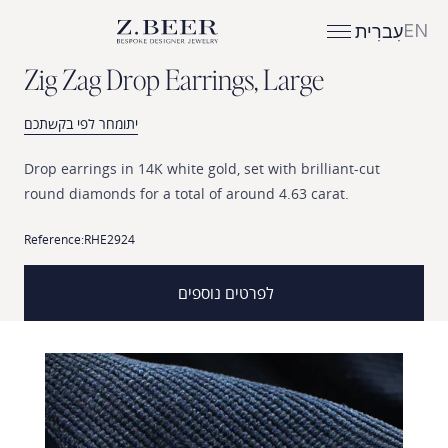
EN
עִברִית
Z
i
g
Z
a
g
D
r
o
p
E
a
r
r
i
n
g
s
,
L
a
r
g
e
יתומחר לפי בקשתכם
Drop
earrings
in
14K
white
gold,
set
with
brilliant-cut
round
diamonds
for
a
total
of
around
4.63
carat.
Reference:
RHE2924
לפרטים נוספים