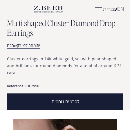
EN
עִברִית
M
u
l
t
i
s
h
a
p
e
d
C
l
u
s
t
e
r
D
i
a
m
o
n
d
D
r
o
p
E
a
r
r
i
n
g
s
יתומחר לפי בקשתכם
Cluster
earrings
in
14K
white
gold,
set
with
pear
shaped
and
brilliant-cut
round
diamonds
for
a
total
of
around
6.31
carat.
Reference:
RHE2950
לפרטים נוספים