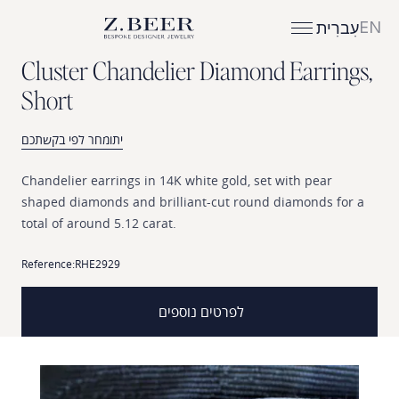
EN
עִברִית
C
l
u
s
t
e
r
C
h
a
n
d
e
l
i
e
r
D
i
a
m
o
n
d
E
a
r
r
i
n
g
s
,
S
h
o
r
t
יתומחר לפי בקשתכם
Chandelier
earrings
in
14K
white
gold,
set
with
pear
shaped
diamonds
and
brilliant-cut
round
diamonds
for
a
total
of
around
5.12
carat.
Reference:
RHE2929
לפרטים נוספים