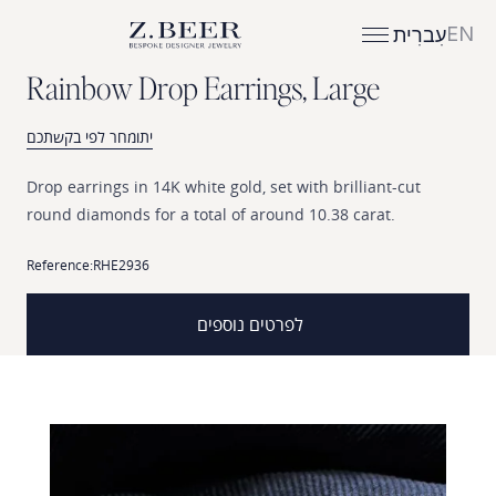
EN
עִברִית
R
a
i
n
b
o
w
D
r
o
p
E
a
r
r
i
n
g
s
,
L
a
r
g
e
יתומחר לפי בקשתכם
Drop
earrings
in
14K
white
gold,
set
with
brilliant-cut
round
diamonds
for
a
total
of
around
10.38
carat.
Reference:
RHE2936
לפרטים נוספים