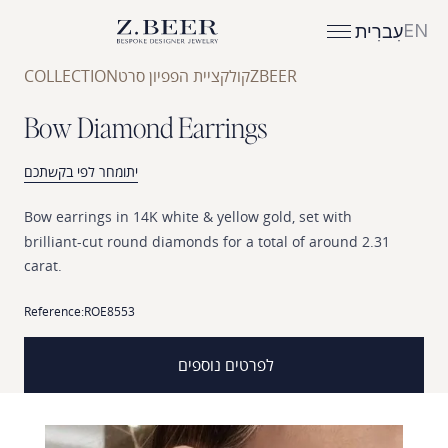
EN
עִברִית
ZBEER
קולקציית הפפיון סרט
COLLECTION
B
o
w
D
i
a
m
o
n
d
E
a
r
r
i
n
g
s
יתומחר לפי בקשתכם
Bow
earrings
in
14K
white
&
yellow
gold,
set
with
brilliant-cut
round
diamonds
for
a
total
of
around
2.31
carat.
Reference:
ROE8553
לפרטים נוספים