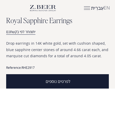
EN
עִברִית
R
o
y
a
l
S
a
p
p
h
i
r
e
E
a
r
r
i
n
g
s
יתומחר לפי בקשתכם
Drop
earrings
in
14K
white
gold,
set
with
cushion
shaped,
blue
sapphire
center
stones
of
around
4.66
carat
each,
and
marquise
cut
diamonds
for
a
total
of
around
4.05
carat.
Reference:
RHE2917
לפרטים נוספים