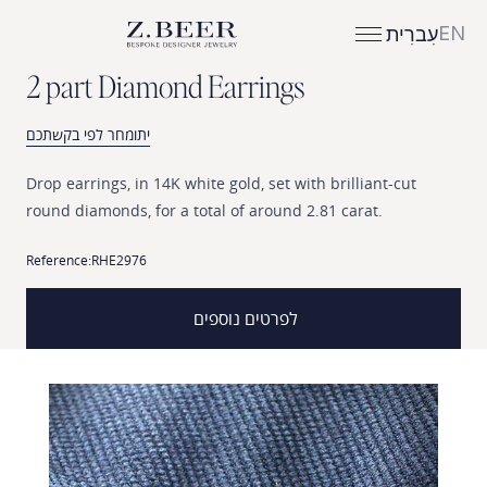
EN
עִברִית
2
p
a
r
t
D
i
a
m
o
n
d
E
a
r
r
i
n
g
s
יתומחר לפי בקשתכם
Drop
earrings,
in
14K
white
gold,
set
with
brilliant-cut
round
diamonds,
for
a
total
of
around
2.81
carat.
Reference:
RHE2976
לפרטים נוספים