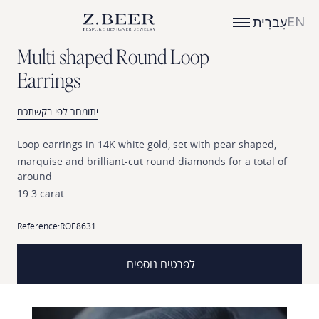
EN
עִברִית
M
u
l
t
i
s
h
a
p
e
d
R
o
u
n
d
L
o
o
p
E
a
r
r
i
n
g
s
יתומחר לפי בקשתכם
Loop
earrings
in
14K
white
gold,
set
with
pear
shaped,
marquise
and
brilliant-cut
round
diamonds
for
a
total
of
around
19.3
carat.
Reference:
ROE8631
לפרטים נוספים