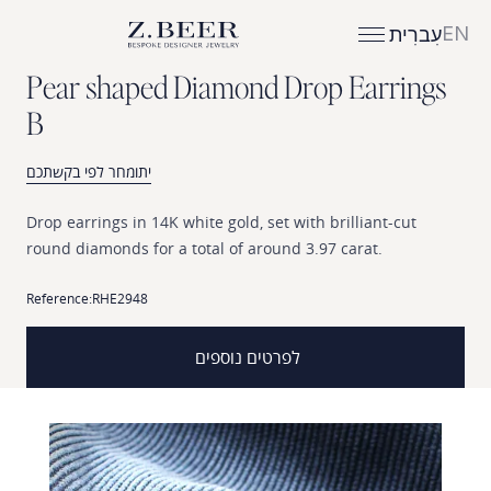
EN
עִברִית
P
e
a
r
s
h
a
p
e
d
D
i
a
m
o
n
d
D
r
o
p
E
a
r
r
i
n
g
s
B
יתומחר לפי בקשתכם
Drop
earrings
in
14K
white
gold,
set
with
brilliant-cut
round
diamonds
for
a
total
of
around
3.97
carat.
Reference:
RHE2948
לפרטים נוספים