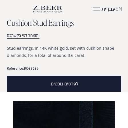
EN
עִברִית
C
u
s
h
i
o
n
S
t
u
d
E
a
r
r
i
n
g
s
יתומחר לפי בקשתכם
Stud
earrings,
in
14K
white
gold,
set
with
cushion
shape
diamonds,
for
a
total
of
around
3.6
carat.
Reference:
ROE8639
לפרטים נוספים