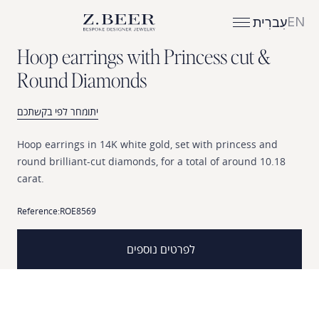
EN
עִברִית
H
o
o
p
e
a
r
r
i
n
g
s
w
i
t
h
P
r
i
n
c
e
s
s
c
u
t
&
R
o
u
n
d
D
i
a
m
o
n
d
s
יתומחר לפי בקשתכם
Hoop
earrings
in
14K
white
gold,
set
with
princess
and
round
brilliant-cut
diamonds,
for
a
total
of
around
10.18
carat.
Reference:
ROE8569
לפרטים נוספים