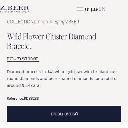
EN
עִברִית
ZBEER
קולקציית הפרחים
COLLECTION
W
i
l
d
F
l
o
w
e
r
C
l
u
s
t
e
r
D
i
a
m
o
n
d
B
r
a
c
e
l
e
t
יתומחר לפי בקשתכם
Diamond
bracelet
in
14k
white
gold,
set
with
brilliant-
round
diamonds
and
pear
shaped
diamonds
for
a
tota
around
9.34
carat.
Reference:
RDB3238
לפרטים נוספים