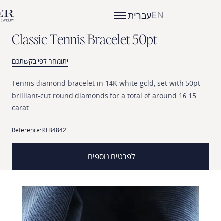
EN
עִברִית
C
l
a
s
s
i
c
T
e
n
n
i
s
B
r
a
c
e
l
e
t
5
0
p
t
יתומחר לפי בקשתכם
Tennis
diamond
bracelet
in
14K
white
gold,
set
w
brilliant-cut
round
diamonds
for
a
total
of
aroun
carat.
Reference:
RTB4842
לפרטים נוספים