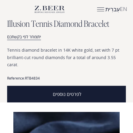
EN
עִברִית
I
l
l
u
s
i
o
n
T
e
n
n
i
s
D
i
a
m
o
n
d
B
r
a
c
e
l
e
t
יתומחר לפי בקשתכם
Tennis
diamond
bracelet
in
14K
white
gold,
set
with
7
pt
brilliant-cut
round
diamonds
for
a
total
of
around
3.55
carat.
Reference:
RTB4834
לפרטים נוספים