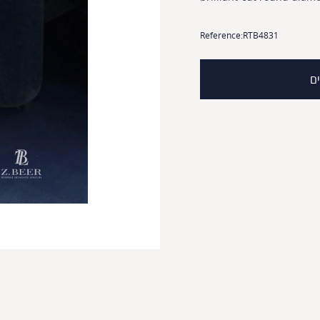
Reference:
RTB4831
ים