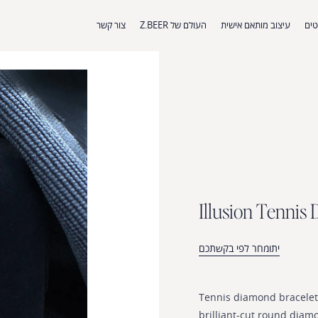
ים
עיצוב מותאם אישית
העולם של Z.BEER
צור קשר
I
l
l
u
s
i
o
n
T
e
n
n
i
s
יתומחר לפי בקשתכם
Tennis
diamond
bracelet
brilliant-cut
round
diam