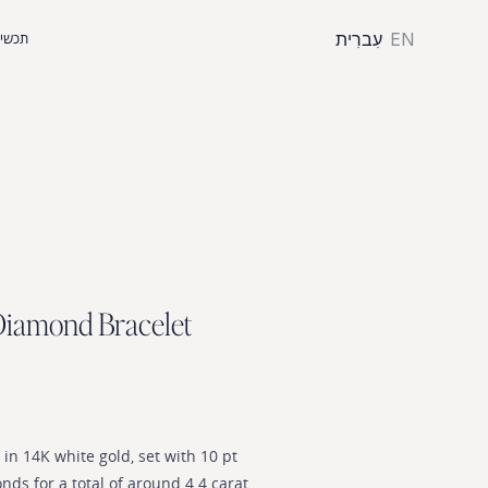
EN
עִברִית
תכשיט
D
i
a
m
o
n
d
B
r
a
c
e
l
e
t
in
14K
white
gold,
set
with
10
pt
onds
for
a
total
of
around
4.4
carat.