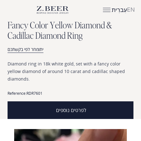
EN
עִברִית
F
a
n
c
y
C
o
l
o
r
Y
e
l
l
o
w
D
i
a
m
o
n
d
&
C
a
d
i
l
l
a
c
D
i
a
m
o
n
d
R
i
n
g
יתומחר לפי בקשתכם
Diamond
ring
in
18k
white
gold,
set
with
a
fancy
color
yellow
diamond
of
around
10
carat
and
cadillac
shaped
diamonds.
Reference:
RDR7601
לפרטים נוספים