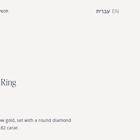
EN
עִברִית
תכשיט
R
i
n
g
ow
gold,
set
with
a
round
diamond
.82
carat.