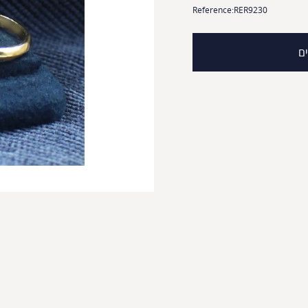
Reference:
RER9230
ים