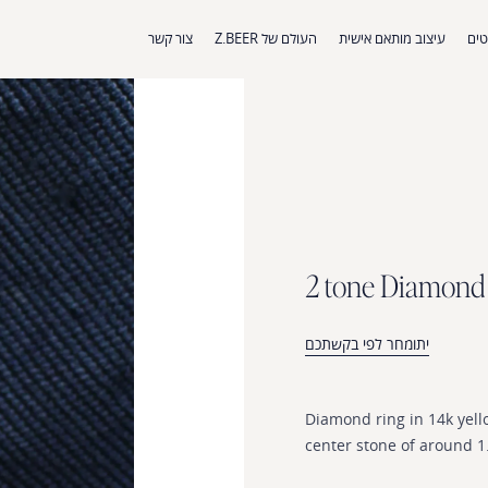
ים
עיצוב מותאם אישית
העולם של Z.BEER
צור קשר
2
t
o
n
e
D
i
a
m
o
n
d
יתומחר לפי בקשתכם
Diamond
ring
in
14k
yell
center
stone
of
around
1