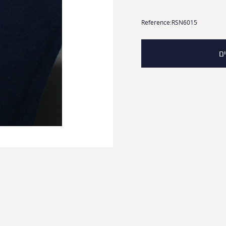
Reference:
RSN6015
ים