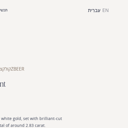
EN
עִברִית
תכשיט
ZBEER
קולקצי
n
t
white
gold,
set
with
brilliant-cut
tal
of
around
2.83
carat.