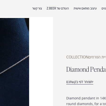
ים
עיצוב מותאם אישית
העולם של Z.BEER
צור קשר
ית הפרחים
COLLECTION
D
i
a
m
o
n
d
P
e
n
d
a
יתומחר לפי בקשתכם
Diamond
pendant
in
14K
round
diamonds,
for
a
to